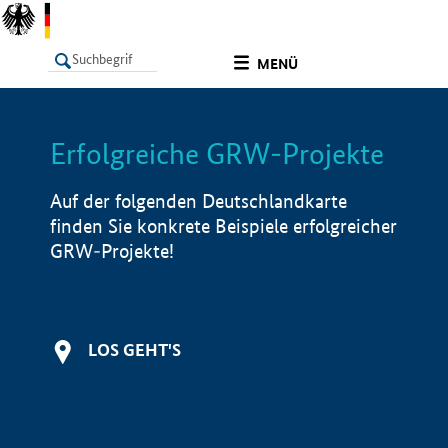
undefined
MENÜ
Erfolgreiche GRW-Projekte
LISTE
Filter
Info
Auf der folgenden Deutschlandkarte
finden Sie konkrete Beispiele erfolgreicher
GRW-Projekte!
LOS GEHT'S