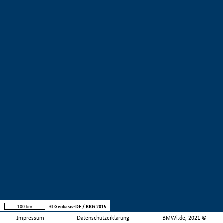
100 km
© Geobasis-DE / BKG 2015
Impressum
Datenschutzerklärung
BMWi.de, 2021 ©