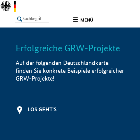
undefined
MENÜ
Erfolgreiche GRW-Projekte
LISTE
Filter
Info
Auf der folgenden Deutschlandkarte
finden Sie konkrete Beispiele erfolgreicher
GRW-Projekte!
LOS GEHT'S