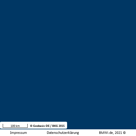
100 km
© Geobasis-DE / BKG 2015
Impressum
Datenschutzerklärung
BMWi.de, 2021 ©