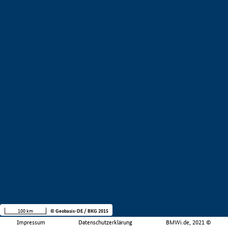
100 km
© Geobasis-DE / BKG 2015
Impressum
Datenschutzerklärung
BMWi.de, 2021 ©