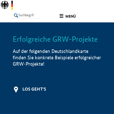
undefined
MENÜ
Erfolgreiche GRW-Projekte
LISTE
Filter
Info
Auf der folgenden Deutschlandkarte
finden Sie konkrete Beispiele erfolgreicher
GRW-Projekte!
LOS GEHT'S