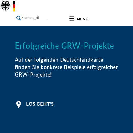
undefined
MENÜ
Erfolgreiche GRW-Projekte
LISTE
Filter
Info
Auf der folgenden Deutschlandkarte
finden Sie konkrete Beispiele erfolgreicher
GRW-Projekte!
LOS GEHT'S