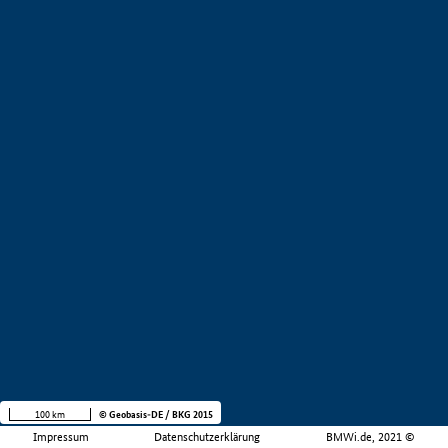
100 km
© Geobasis-DE / BKG 2015
Impressum
Datenschutzerklärung
BMWi.de, 2021 ©