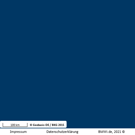
100 km
© Geobasis-DE / BKG 2015
Impressum
Datenschutzerklärung
BMWi.de, 2021 ©