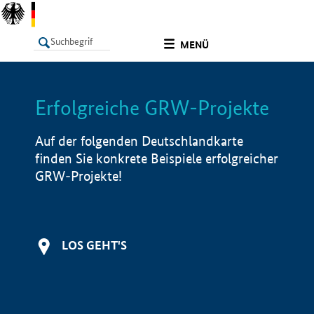
undefined
MENÜ
Erfolgreiche GRW-Projekte
LISTE
Filter
Info
Auf der folgenden Deutschlandkarte
finden Sie konkrete Beispiele erfolgreicher
GRW-Projekte!
LOS GEHT'S