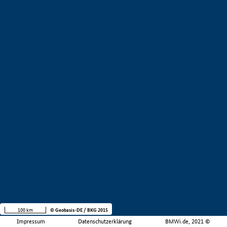
100 km
© Geobasis-DE / BKG 2015
Impressum
Datenschutzerklärung
BMWi.de, 2021 ©