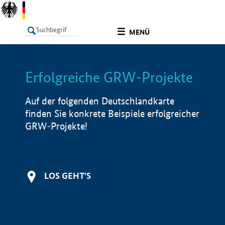
undefined
MENÜ
Erfolgreiche GRW-Projekte
LISTE
Filter
Info
Auf der folgenden Deutschlandkarte
finden Sie konkrete Beispiele erfolgreicher
GRW-Projekte!
LOS GEHT'S