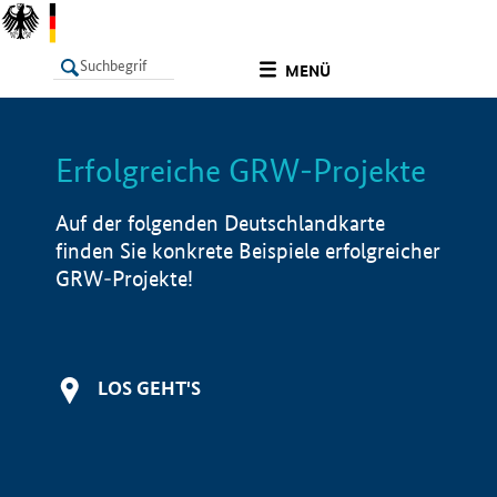
undefined
MENÜ
Erfolgreiche GRW-Projekte
LISTE
Filter
Info
Auf der folgenden Deutschlandkarte
finden Sie konkrete Beispiele erfolgreicher
GRW-Projekte!
LOS GEHT'S