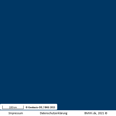
100 km
© Geobasis-DE / BKG 2015
Impressum
Datenschutzerklärung
BMWi.de, 2021 ©