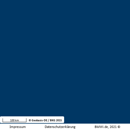
100 km
© Geobasis-DE / BKG 2015
Impressum
Datenschutzerklärung
BMWi.de, 2021 ©