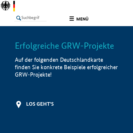
undefined
MENÜ
Erfolgreiche GRW-Projekte
LISTE
Filter
Info
Auf der folgenden Deutschlandkarte
finden Sie konkrete Beispiele erfolgreicher
GRW-Projekte!
LOS GEHT'S