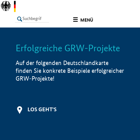
undefined
MENÜ
Erfolgreiche GRW-Projekte
LISTE
Filter
Info
Auf der folgenden Deutschlandkarte
finden Sie konkrete Beispiele erfolgreicher
GRW-Projekte!
LOS GEHT'S