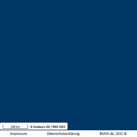
100 km
© Geobasis-DE / BKG 2015
Impressum
Datenschutzerklärung
BMWi.de, 2021 ©