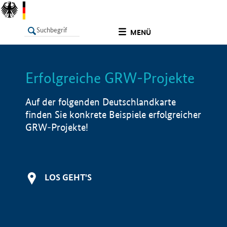
undefined
MENÜ
Erfolgreiche GRW-Projekte
LISTE
Filter
Info
Auf der folgenden Deutschlandkarte
finden Sie konkrete Beispiele erfolgreicher
GRW-Projekte!
LOS GEHT'S