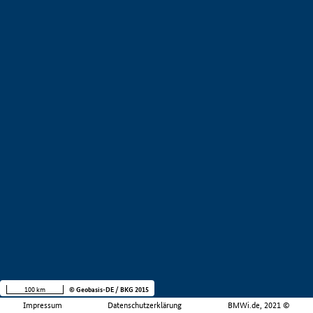
100 km
© Geobasis-DE / BKG 2015
Impressum
Datenschutzerklärung
BMWi.de, 2021 ©