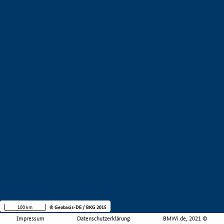
100 km
© Geobasis-DE / BKG 2015
Impressum
Datenschutzerklärung
BMWi.de, 2021 ©