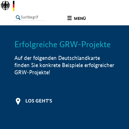
undefined
MENÜ
Erfolgreiche GRW-Projekte
LISTE
Filter
Info
Auf der folgenden Deutschlandkarte
finden Sie konkrete Beispiele erfolgreicher
GRW-Projekte!
LOS GEHT'S