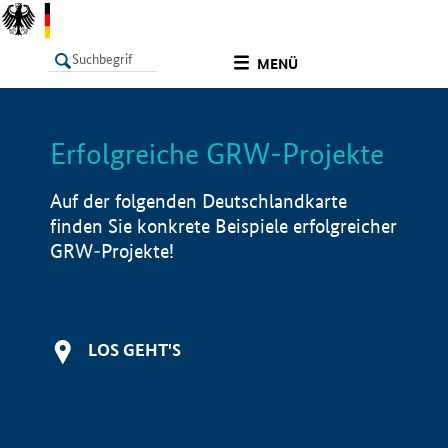
undefined
MENÜ
Erfolgreiche GRW-Projekte
LISTE
Filter
Info
Auf der folgenden Deutschlandkarte
finden Sie konkrete Beispiele erfolgreicher
GRW-Projekte!
LOS GEHT'S