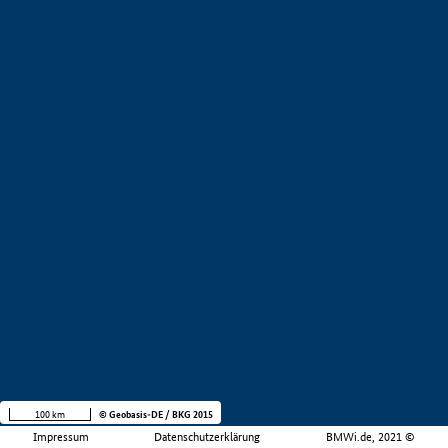
100 km
© Geobasis-DE / BKG 2015
Impressum
Datenschutzerklärung
BMWi.de, 2021 ©