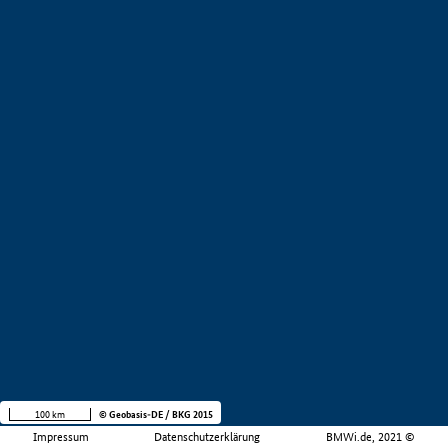
100 km
© Geobasis-DE / BKG 2015
Impressum
Datenschutzerklärung
BMWi.de, 2021 ©