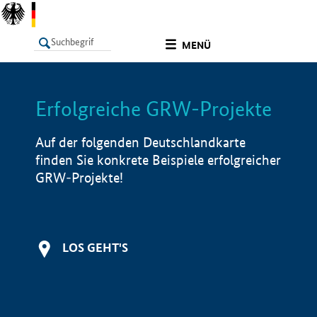
undefined
MENÜ
Erfolgreiche GRW-Projekte
LISTE
Filter
Info
Auf der folgenden Deutschlandkarte
finden Sie konkrete Beispiele erfolgreicher
GRW-Projekte!
LOS GEHT'S