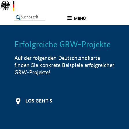
undefined
MENÜ
Erfolgreiche GRW-Projekte
LISTE
Filter
Info
Auf der folgenden Deutschlandkarte
finden Sie konkrete Beispiele erfolgreicher
GRW-Projekte!
LOS GEHT'S