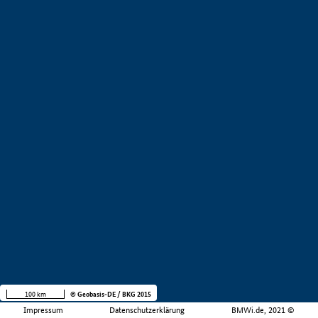
100 km
© Geobasis-DE / BKG 2015
Impressum
Datenschutzerklärung
BMWi.de, 2021 ©