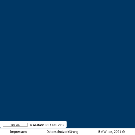
100 km
© Geobasis-DE / BKG 2015
Impressum
Datenschutzerklärung
BMWi.de, 2021 ©