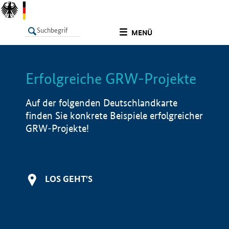
undefined
MENÜ
Erfolgreiche GRW-Projekte
LISTE
Filter
Info
Auf der folgenden Deutschlandkarte
finden Sie konkrete Beispiele erfolgreicher
GRW-Projekte!
LOS GEHT'S