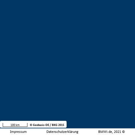
100 km
© Geobasis-DE / BKG 2015
Impressum
Datenschutzerklärung
BMWi.de, 2021 ©