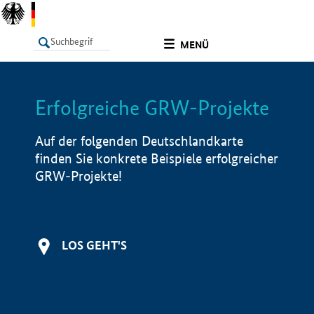
undefined
MENÜ
Erfolgreiche GRW-Projekte
LISTE
Filter
Info
Auf der folgenden Deutschlandkarte
finden Sie konkrete Beispiele erfolgreicher
GRW-Projekte!
LOS GEHT'S