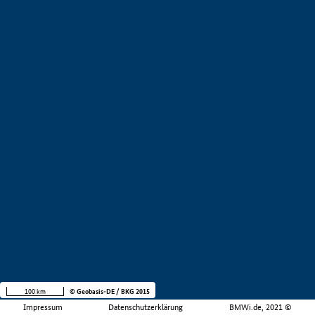
100 km
© Geobasis-DE / BKG 2015
Impressum
Datenschutzerklärung
BMWi.de, 2021 ©