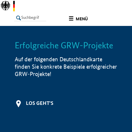
undefined
MENÜ
Erfolgreiche GRW-Projekte
LISTE
Filter
Info
Auf der folgenden Deutschlandkarte
finden Sie konkrete Beispiele erfolgreicher
GRW-Projekte!
LOS GEHT'S