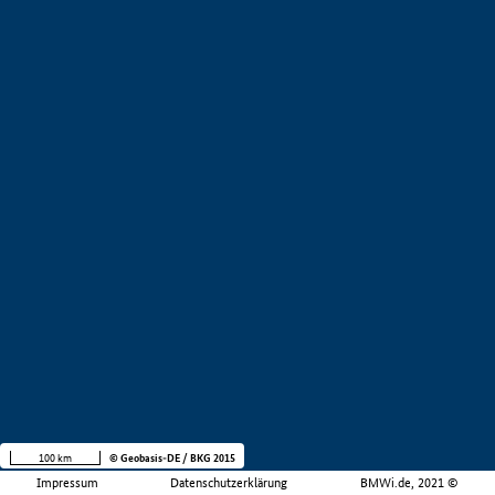
100 km
© Geobasis-DE / BKG 2015
Impressum
Datenschutzerklärung
BMWi.de, 2021 ©