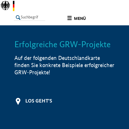
undefined
MENÜ
Erfolgreiche GRW-Projekte
LISTE
Filter
Info
Auf der folgenden Deutschlandkarte
finden Sie konkrete Beispiele erfolgreicher
GRW-Projekte!
LOS GEHT'S