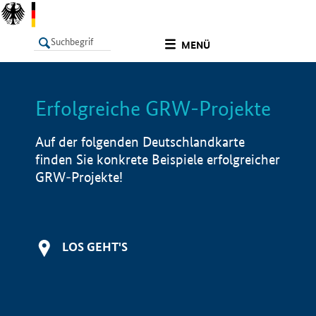
undefined
MENÜ
Erfolgreiche GRW-Projekte
LISTE
Filter
Info
Auf der folgenden Deutschlandkarte
finden Sie konkrete Beispiele erfolgreicher
GRW-Projekte!
LOS GEHT'S