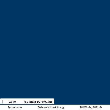
100 km
© Geobasis-DE / BKG 2015
Impressum
Datenschutzerklärung
BMWi.de, 2021 ©