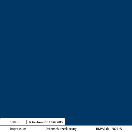
100 km
© Geobasis-DE / BKG 2015
Impressum
Datenschutzerklärung
BMWi.de, 2021 ©