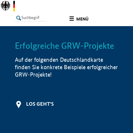
undefined
MENÜ
Erfolgreiche GRW-Projekte
LISTE
Filter
Info
Auf der folgenden Deutschlandkarte
finden Sie konkrete Beispiele erfolgreicher
GRW-Projekte!
LOS GEHT'S