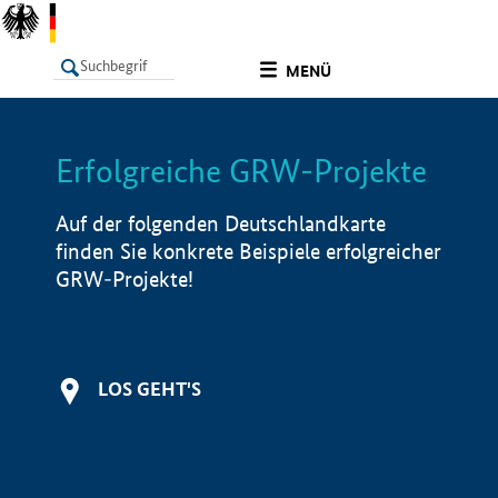
undefined
MENÜ
Erfolgreiche GRW-Projekte
LISTE
Filter
Info
Auf der folgenden Deutschlandkarte
finden Sie konkrete Beispiele erfolgreicher
GRW-Projekte!
LOS GEHT'S