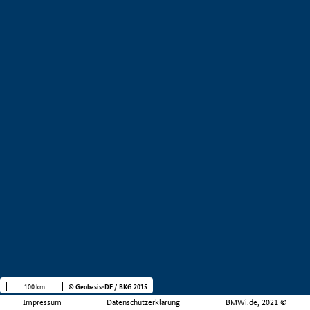
100 km
© Geobasis-DE / BKG 2015
Impressum
Datenschutzerklärung
BMWi.de, 2021 ©