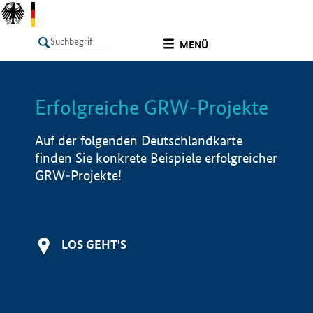
undefined
MENÜ
Erfolgreiche GRW-Projekte
LISTE
Filter
Info
Auf der folgenden Deutschlandkarte
finden Sie konkrete Beispiele erfolgreicher
GRW-Projekte!
LOS GEHT'S