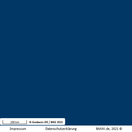
100 km
© Geobasis-DE / BKG 2015
Impressum
Datenschutzerklärung
BMWi.de, 2021 ©