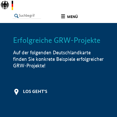
undefined
MENÜ
Erfolgreiche GRW-Projekte
LISTE
Filter
Info
Auf der folgenden Deutschlandkarte
finden Sie konkrete Beispiele erfolgreicher
GRW-Projekte!
LOS GEHT'S