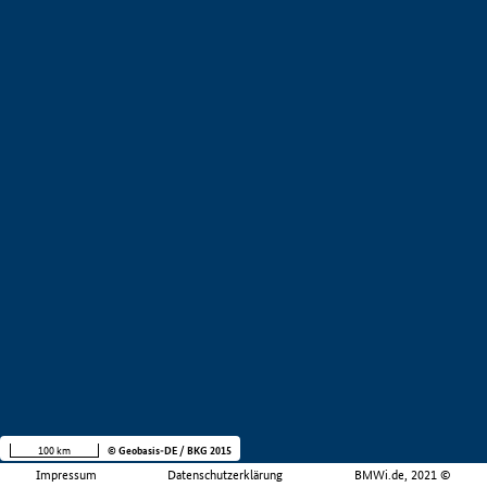
100 km
© Geobasis-DE / BKG 2015
Impressum
Datenschutzerklärung
BMWi.de, 2021 ©