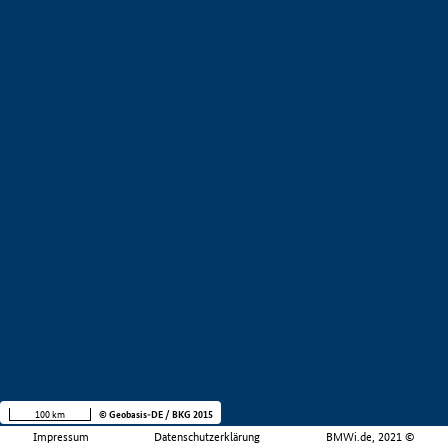
100 km
© Geobasis-DE / BKG 2015
Impressum
Datenschutzerklärung
BMWi.de, 2021 ©