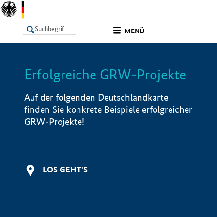
undefined
MENÜ
Erfolgreiche GRW-Projekte
LISTE
Filter
Info
Auf der folgenden Deutschlandkarte
finden Sie konkrete Beispiele erfolgreicher
GRW-Projekte!
LOS GEHT'S