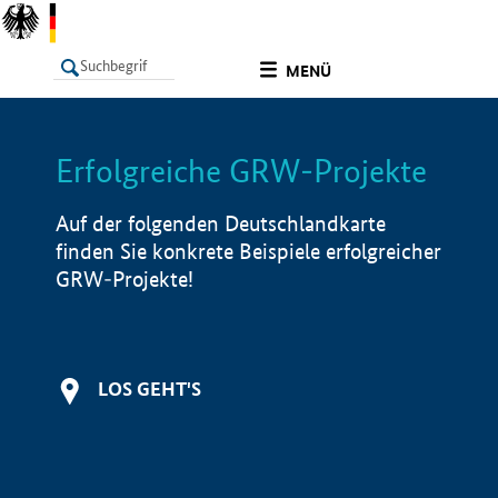
undefined
MENÜ
Erfolgreiche GRW-Projekte
LISTE
Filter
Info
Auf der folgenden Deutschlandkarte
finden Sie konkrete Beispiele erfolgreicher
GRW-Projekte!
LOS GEHT'S