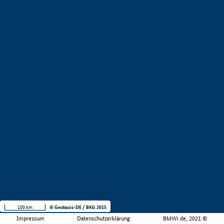
100 km
© Geobasis-DE / BKG 2015
Impressum
Datenschutzerklärung
BMWi.de, 2021 ©