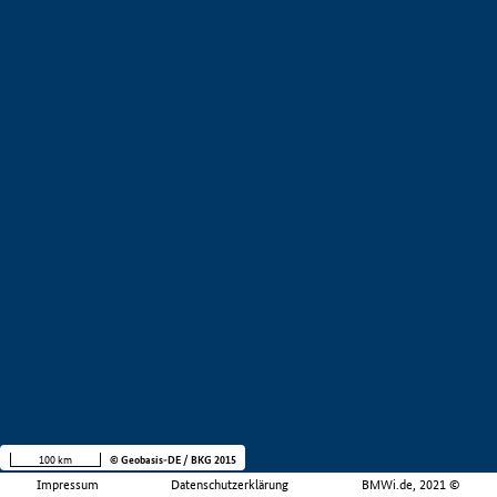
100 km
© Geobasis-DE / BKG 2015
Impressum
Datenschutzerklärung
BMWi.de, 2021 ©