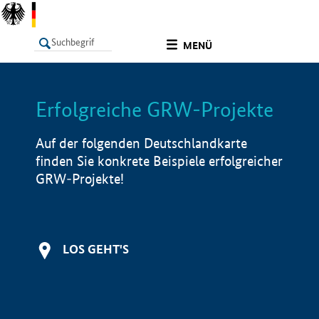
undefined
MENÜ
Erfolgreiche GRW-Projekte
LISTE
Filter
Info
Auf der folgenden Deutschlandkarte
finden Sie konkrete Beispiele erfolgreicher
GRW-Projekte!
LOS GEHT'S