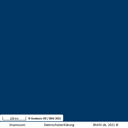
100 km
© Geobasis-DE / BKG 2015
Impressum
Datenschutzerklärung
BMWi.de, 2021 ©