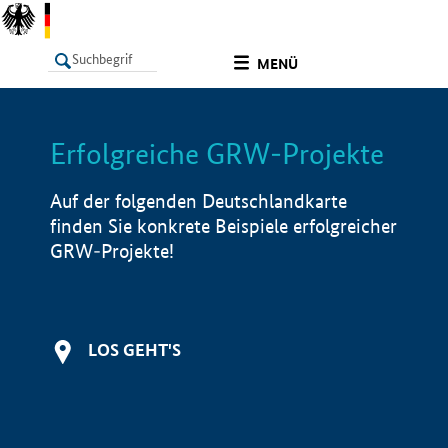
undefined
MENÜ
Erfolgreiche GRW-Projekte
LISTE
Filter
Info
Auf der folgenden Deutschlandkarte
finden Sie konkrete Beispiele erfolgreicher
GRW-Projekte!
LOS GEHT'S