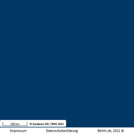
100 km
© Geobasis-DE / BKG 2015
Impressum
Datenschutzerklärung
BMWi.de, 2021 ©