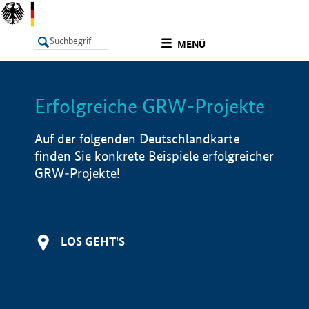
undefined
MENÜ
Erfolgreiche GRW-Projekte
LISTE
Filter
Info
Auf der folgenden Deutschlandkarte
finden Sie konkrete Beispiele erfolgreicher
GRW-Projekte!
LOS GEHT'S