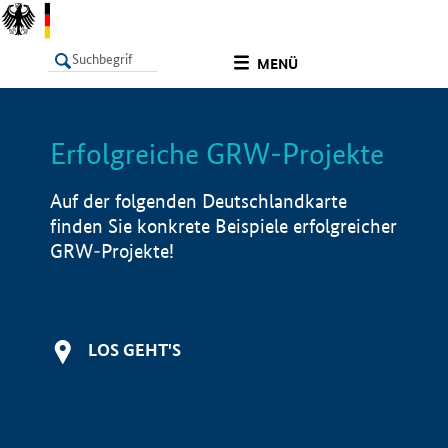
undefined
MENÜ
Erfolgreiche GRW-Projekte
LISTE
Filter
Info
Auf der folgenden Deutschlandkarte
finden Sie konkrete Beispiele erfolgreicher
GRW-Projekte!
LOS GEHT'S