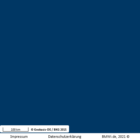
100 km
© Geobasis-DE / BKG 2015
Impressum
Datenschutzerklärung
BMWi.de, 2021 ©