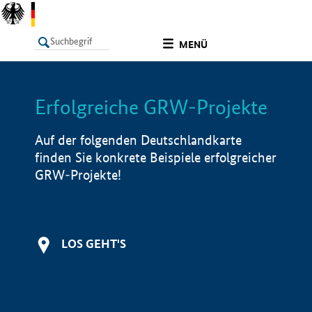
undefined
MENÜ
Erfolgreiche GRW-Projekte
LISTE
Filter
Info
Auf der folgenden Deutschlandkarte
finden Sie konkrete Beispiele erfolgreicher
GRW-Projekte!
LOS GEHT'S