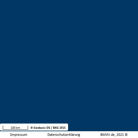
100 km
© Geobasis-DE / BKG 2015
Impressum
Datenschutzerklärung
BMWi.de, 2021 ©