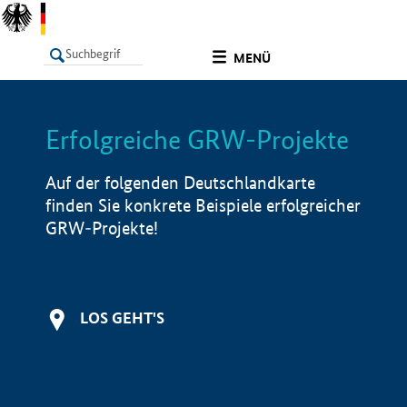
undefined
MENÜ
Erfolgreiche GRW-Projekte
LISTE
Filter
Info
Auf der folgenden Deutschlandkarte
finden Sie konkrete Beispiele erfolgreicher
GRW-Projekte!
LOS GEHT'S