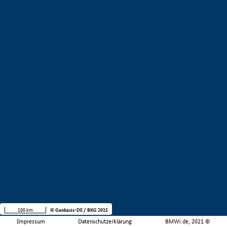
100 km
© Geobasis-DE / BKG 2015
Impressum
Datenschutzerklärung
BMWi.de, 2021 ©