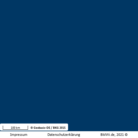
100 km
© Geobasis-DE / BKG 2015
Impressum
Datenschutzerklärung
BMWi.de, 2021 ©