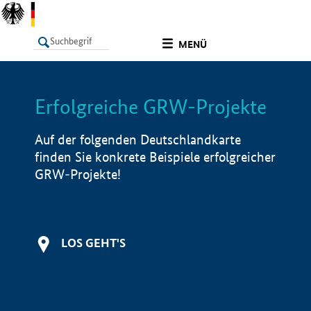
undefined
MENÜ
Erfolgreiche GRW-Projekte
LISTE
Filter
Info
Auf der folgenden Deutschlandkarte
finden Sie konkrete Beispiele erfolgreicher
GRW-Projekte!
LOS GEHT'S