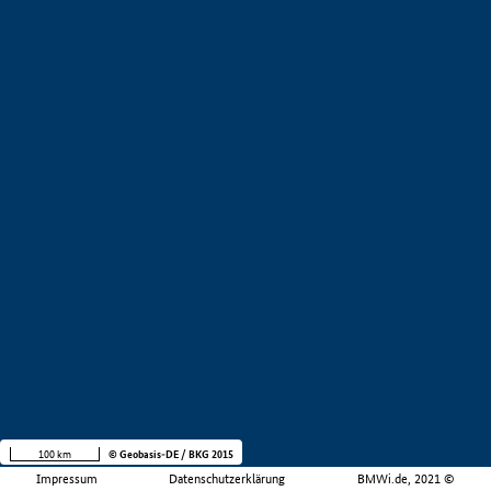
100 km
© Geobasis-DE / BKG 2015
Impressum
Datenschutzerklärung
BMWi.de, 2021 ©