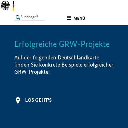
undefined
MENÜ
Erfolgreiche GRW-Projekte
LISTE
Filter
Info
Auf der folgenden Deutschlandkarte
finden Sie konkrete Beispiele erfolgreicher
GRW-Projekte!
LOS GEHT'S