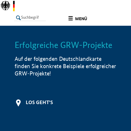
undefined
MENÜ
Erfolgreiche GRW-Projekte
LISTE
Filter
Info
Auf der folgenden Deutschlandkarte
finden Sie konkrete Beispiele erfolgreicher
GRW-Projekte!
LOS GEHT'S