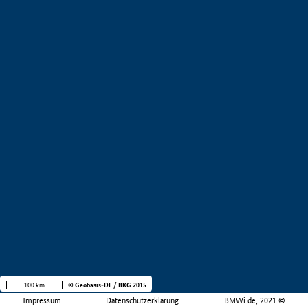
100 km
© Geobasis-DE / BKG 2015
Impressum
Datenschutzerklärung
BMWi.de, 2021 ©