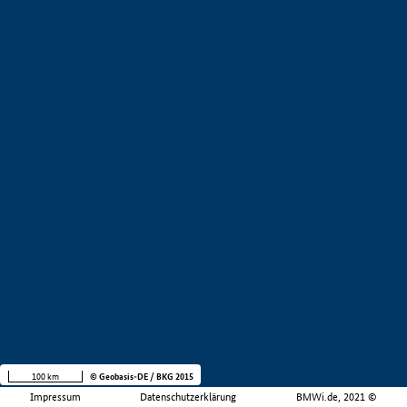
100 km
© Geobasis-DE / BKG 2015
Impressum
Datenschutzerklärung
BMWi.de, 2021 ©