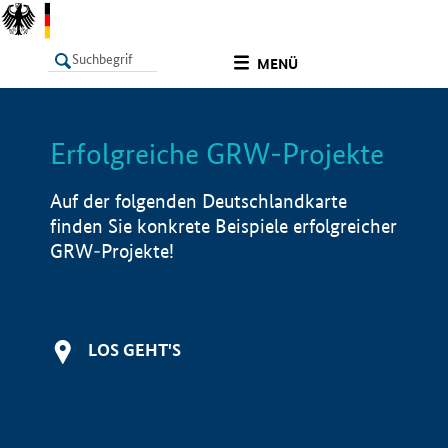
undefined
MENÜ
Erfolgreiche GRW-Projekte
LISTE
Filter
Info
Auf der folgenden Deutschlandkarte
finden Sie konkrete Beispiele erfolgreicher
GRW-Projekte!
LOS GEHT'S