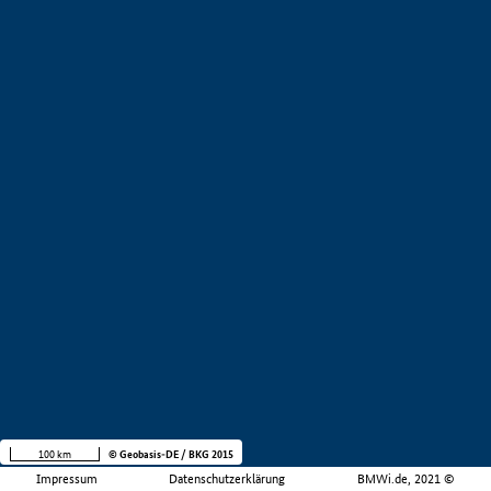
100 km
© Geobasis-DE / BKG 2015
Impressum
Datenschutzerklärung
BMWi.de, 2021 ©