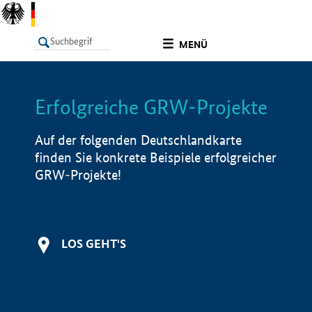
undefined
MENÜ
Erfolgreiche GRW-Projekte
LISTE
Filter
Info
Auf der folgenden Deutschlandkarte
finden Sie konkrete Beispiele erfolgreicher
GRW-Projekte!
LOS GEHT'S