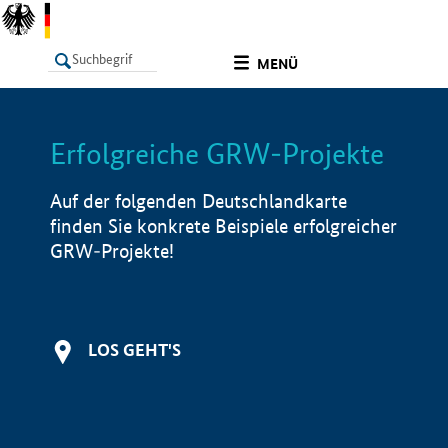
undefined
MENÜ
Erfolgreiche GRW-Projekte
LISTE
Filter
Info
Auf der folgenden Deutschlandkarte
finden Sie konkrete Beispiele erfolgreicher
GRW-Projekte!
LOS GEHT'S