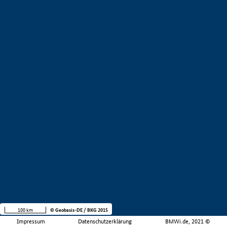
100 km
© Geobasis-DE / BKG 2015
Impressum
Datenschutzerklärung
BMWi.de, 2021 ©