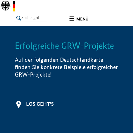
undefined
MENÜ
Erfolgreiche GRW-Projekte
LISTE
Filter
Info
Auf der folgenden Deutschlandkarte
finden Sie konkrete Beispiele erfolgreicher
GRW-Projekte!
LOS GEHT'S