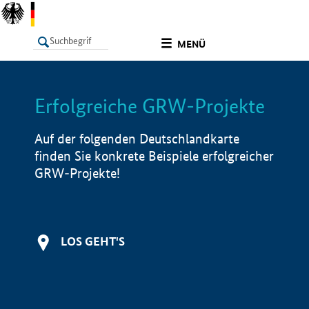
undefined
MENÜ
Erfolgreiche GRW-Projekte
LISTE
Filter
Info
Auf der folgenden Deutschlandkarte
finden Sie konkrete Beispiele erfolgreicher
GRW-Projekte!
LOS GEHT'S