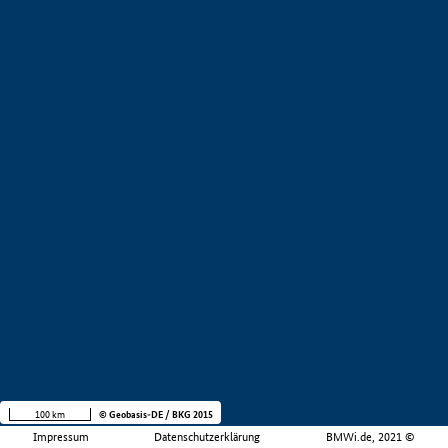
100 km
© Geobasis-DE / BKG 2015
Impressum
Datenschutzerklärung
BMWi.de, 2021 ©