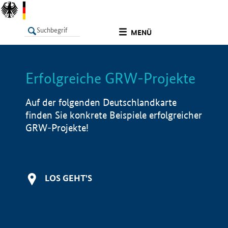
undefined
MENÜ
Erfolgreiche GRW-Projekte
LISTE
Filter
Info
Auf der folgenden Deutschlandkarte
finden Sie konkrete Beispiele erfolgreicher
GRW-Projekte!
LOS GEHT'S