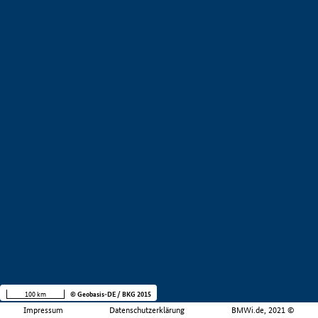
100 km
© Geobasis-DE / BKG 2015
Impressum
Datenschutzerklärung
BMWi.de, 2021 ©