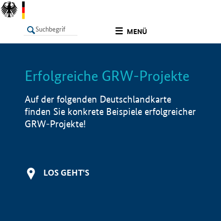
undefined
MENÜ
Erfolgreiche GRW-Projekte
LISTE
Filter
Info
Auf der folgenden Deutschlandkarte
finden Sie konkrete Beispiele erfolgreicher
GRW-Projekte!
LOS GEHT'S