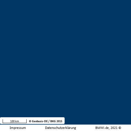
100 km
© Geobasis-DE / BKG 2015
Impressum
Datenschutzerklärung
BMWi.de, 2021 ©