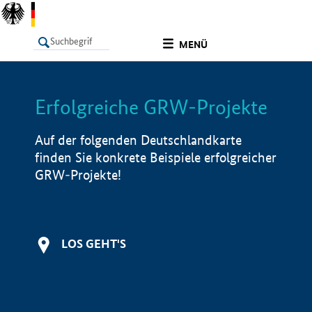
undefined
MENÜ
Erfolgreiche GRW-Projekte
LISTE
Filter
Info
Auf der folgenden Deutschlandkarte
finden Sie konkrete Beispiele erfolgreicher
GRW-Projekte!
LOS GEHT'S