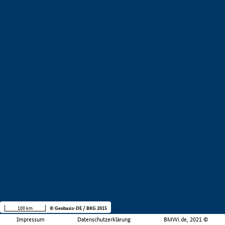
100 km
© Geobasis-DE / BKG 2015
Impressum
Datenschutzerklärung
BMWi.de, 2021 ©