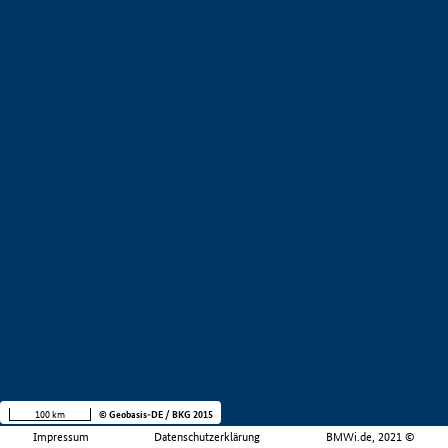
100 km
© Geobasis-DE / BKG 2015
Impressum
Datenschutzerklärung
BMWi.de, 2021 ©