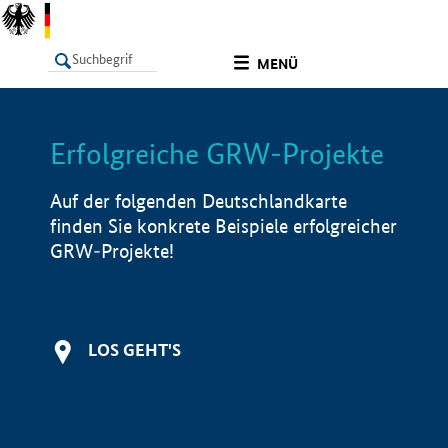
undefined
MENÜ
Erfolgreiche GRW-Projekte
LISTE
Filter
Info
Auf der folgenden Deutschlandkarte
finden Sie konkrete Beispiele erfolgreicher
GRW-Projekte!
LOS GEHT'S