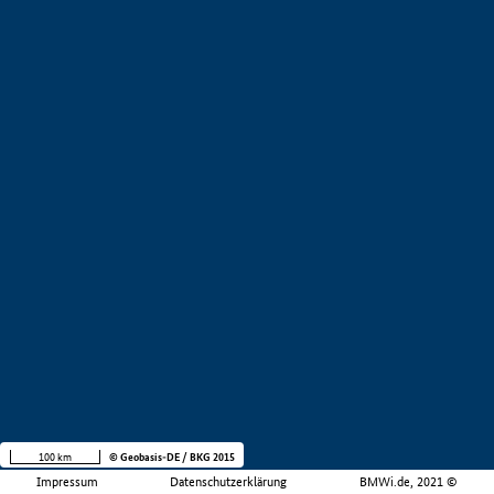
100 km
© Geobasis-DE / BKG 2015
Impressum
Datenschutzerklärung
BMWi.de, 2021 ©