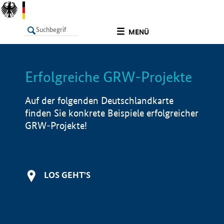
undefined
MENÜ
Erfolgreiche GRW-Projekte
LISTE
Filter
Info
Auf der folgenden Deutschlandkarte
finden Sie konkrete Beispiele erfolgreicher
GRW-Projekte!
LOS GEHT'S