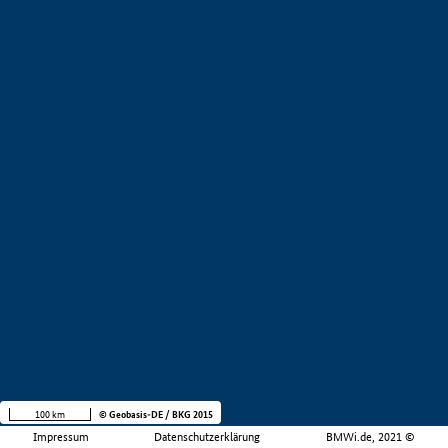
100 km
© Geobasis-DE / BKG 2015
Impressum
Datenschutzerklärung
BMWi.de, 2021 ©