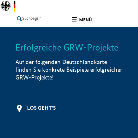
undefined
MENÜ
Erfolgreiche GRW-Projekte
LISTE
Filter
Info
Auf der folgenden Deutschlandkarte
finden Sie konkrete Beispiele erfolgreicher
GRW-Projekte!
LOS GEHT'S