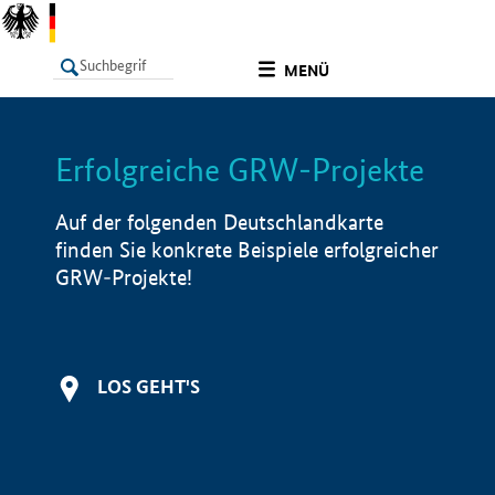
undefined
MENÜ
Erfolgreiche GRW-Projekte
LISTE
Filter
Info
Auf der folgenden Deutschlandkarte
finden Sie konkrete Beispiele erfolgreicher
GRW-Projekte!
LOS GEHT'S