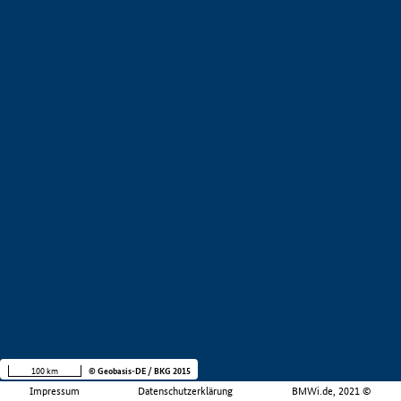
100 km
© Geobasis-DE / BKG 2015
Impressum
Datenschutzerklärung
BMWi.de, 2021 ©