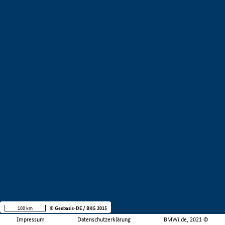
100 km
© Geobasis-DE / BKG 2015
Impressum
Datenschutzerklärung
BMWi.de, 2021 ©