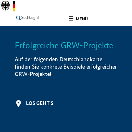
undefined
MENÜ
Erfolgreiche GRW-Projekte
LISTE
Filter
Info
Auf der folgenden Deutschlandkarte
finden Sie konkrete Beispiele erfolgreicher
GRW-Projekte!
LOS GEHT'S