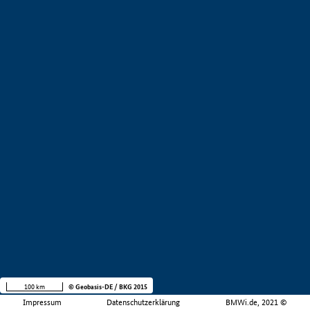
100 km
© Geobasis-DE / BKG 2015
Impressum
Datenschutzerklärung
BMWi.de, 2021 ©