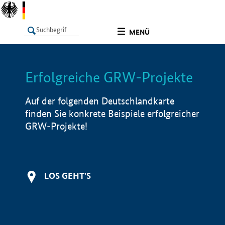
undefined
MENÜ
Erfolgreiche GRW-Projekte
LISTE
Filter
Info
Auf der folgenden Deutschlandkarte
finden Sie konkrete Beispiele erfolgreicher
GRW-Projekte!
LOS GEHT'S