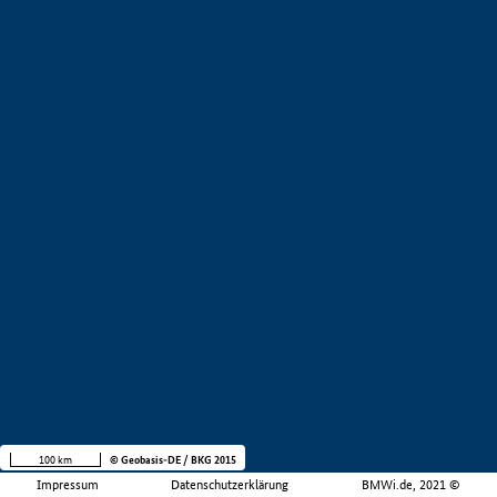
100 km
© Geobasis-DE / BKG 2015
Impressum
Datenschutzerklärung
BMWi.de, 2021 ©