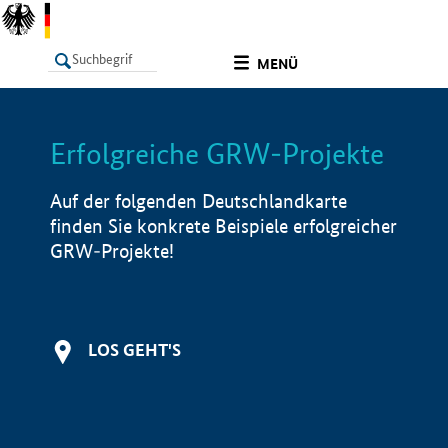
undefined
MENÜ
Erfolgreiche GRW-Projekte
LISTE
Filter
Info
Auf der folgenden Deutschlandkarte
finden Sie konkrete Beispiele erfolgreicher
GRW-Projekte!
LOS GEHT'S