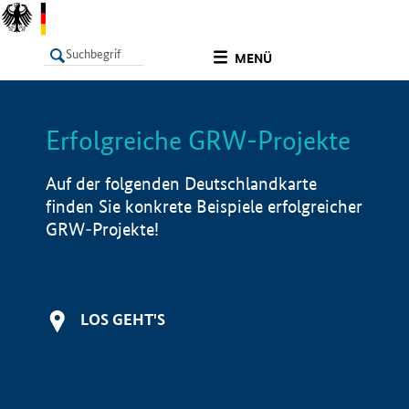
undefined
MENÜ
Erfolgreiche GRW-Projekte
LISTE
Filter
Info
Auf der folgenden Deutschlandkarte
finden Sie konkrete Beispiele erfolgreicher
GRW-Projekte!
LOS GEHT'S