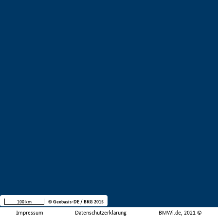
100 km
© Geobasis-DE / BKG 2015
Impressum
Datenschutzerklärung
BMWi.de, 2021 ©